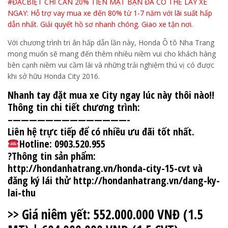
#ĐẶCBIỆT CHỈ CẦN 20% TIỀN MẶT BẠN ĐÃ CÓ THỂ LẤY XE
NGAY: Hỗ trợ vay mua xe đến 80% từ 1-7 năm với lãi suất hấp
dẫn nhất. Giải quyết hồ sơ nhanh chóng. Giao xe tận nơi.
Với chương trình tri ân hấp dẫn lần này, Honda Ô tô Nha Trang
mong muốn sẽ mang đến thêm nhiều niềm vui cho khách hàng
bên cạnh niềm vui cầm lái và những trải nghiệm thú vị có được
khi sở hữu Honda City 2016.
Nhanh tay đặt mua xe City ngay lúc này thôi nào!!
Thông tin chi tiết chương trình:
–——————————————-
Liên hệ trực tiếp để có nhiều ưu đãi tốt nhất.
Hotline: 0903.520.955
?Thông tin sản phẩm:
http://hondanhatrang.vn/honda-city-15-cvt và
đăng ký lái thử http://hondanhatrang.vn/dang-ky-
lai-thu
>> Giá niêm yết: 552.000.000 VNĐ (1.5