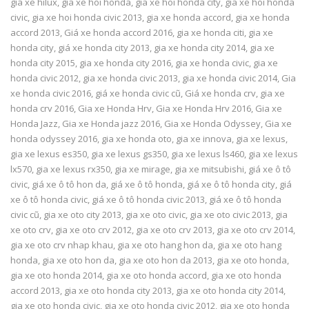
gia xe hilux
,
gia xe hoi honda
,
gia xe hoi honda city
,
gia xe hoi honda
civic
,
gia xe hoi honda civic 2013
,
gia xe honda accord
,
gia xe honda
accord 2013
,
Giá xe honda accord 2016
,
gia xe honda citi
,
gia xe
honda city
,
giá xe honda city 2013
,
gia xe honda city 2014
,
gia xe
honda city 2015
,
gia xe honda city 2016
,
gia xe honda civic
,
gia xe
honda civic 2012
,
gia xe honda civic 2013
,
gia xe honda civic 2014
,
Gia
xe honda civic 2016
,
giá xe honda civic cũ
,
Giá xe honda crv
,
gia xe
honda crv 2016
,
Gia xe Honda Hrv
,
Gia xe Honda Hrv 2016
,
Gia xe
Honda Jazz
,
Gia xe Honda jazz 2016
,
Gia xe Honda Odyssey
,
Gia xe
honda odyssey 2016
,
gia xe honda oto
,
gia xe innova
,
gia xe lexus
,
gia xe lexus es350
,
gia xe lexus gs350
,
gia xe lexus ls460
,
gia xe lexus
lx570
,
gia xe lexus rx350
,
gia xe mirage
,
gia xe mitsubishi
,
giá xe ô tô
civic
,
giá xe ô tô hon da
,
giá xe ô tô honda
,
giá xe ô tô honda city
,
giá
xe ô tô honda civic
,
giá xe ô tô honda civic 2013
,
giá xe ô tô honda
civic cũ
,
gia xe oto city 2013
,
gia xe oto civic
,
gia xe oto civic 2013
,
gia
xe oto crv
,
gia xe oto crv 2012
,
gia xe oto crv 2013
,
gia xe oto crv 2014
,
gia xe oto crv nhap khau
,
gia xe oto hang hon da
,
gia xe oto hang
honda
,
gia xe oto hon da
,
gia xe oto hon da 2013
,
gia xe oto honda
,
gia xe oto honda 2014
,
gia xe oto honda accord
,
gia xe oto honda
accord 2013
,
gia xe oto honda city 2013
,
gia xe oto honda city 2014
,
gia xe oto honda civic
,
gia xe oto honda civic 2012
,
gia xe oto honda