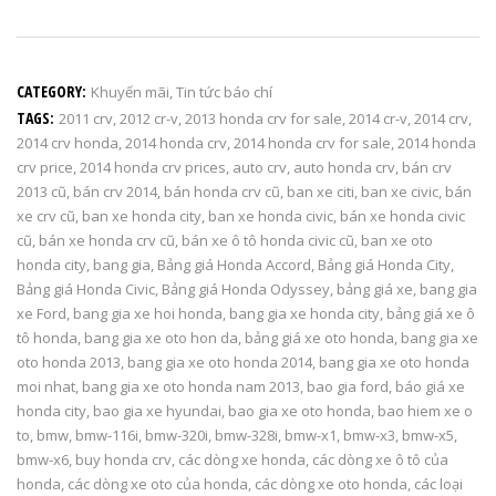
CATEGORY:
Khuyến mãi
,
Tin tức báo chí
TAGS:
2011 crv
,
2012 cr-v
,
2013 honda crv for sale
,
2014 cr-v
,
2014 crv
,
2014 crv honda
,
2014 honda crv
,
2014 honda crv for sale
,
2014 honda
crv price
,
2014 honda crv prices
,
auto crv
,
auto honda crv
,
bán crv
2013 cũ
,
bán crv 2014
,
bán honda crv cũ
,
ban xe citi
,
ban xe civic
,
bán
xe crv cũ
,
ban xe honda city
,
ban xe honda civic
,
bán xe honda civic
cũ
,
bán xe honda crv cũ
,
bán xe ô tô honda civic cũ
,
ban xe oto
honda city
,
bang gia
,
Bảng giá Honda Accord
,
Bảng giá Honda City
,
Bảng giá Honda Civic
,
Bảng giá Honda Odyssey
,
bảng giá xe
,
bang gia
xe Ford
,
bang gia xe hoi honda
,
bang gia xe honda city
,
bảng giá xe ô
tô honda
,
bang gia xe oto hon da
,
bảng giá xe oto honda
,
bang gia xe
oto honda 2013
,
bang gia xe oto honda 2014
,
bang gia xe oto honda
moi nhat
,
bang gia xe oto honda nam 2013
,
bao gia ford
,
báo giá xe
honda city
,
bao gia xe hyundai
,
bao gia xe oto honda
,
bao hiem xe o
to
,
bmw
,
bmw-116i
,
bmw-320i
,
bmw-328i
,
bmw-x1
,
bmw-x3
,
bmw-x5
,
bmw-x6
,
buy honda crv
,
các dòng xe honda
,
các dòng xe ô tô của
honda
,
các dòng xe oto của honda
,
các dòng xe oto honda
,
các loại