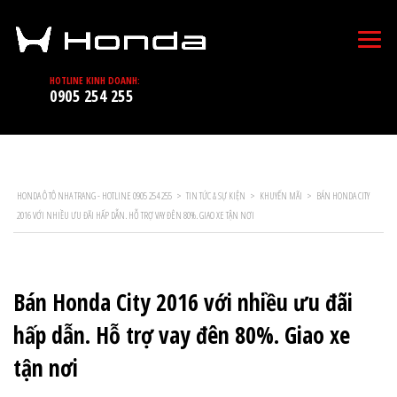
HOTLINE KINH DOANH:
0905 254 255
HONDA Ô TÔ NHA TRANG - HOTLINE 0905 254 255
>
TIN TỨC & SỰ KIỆN
>
KHUYẾN MÃI
>
BÁN HONDA CITY
2016 VỚI NHIỀU ƯU ĐÃI HẤP DẪN. HỖ TRỢ VAY ĐÊN 80%. GIAO XE TẬN NƠI
Bán Honda City 2016 với nhiều ưu đãi
hấp dẫn. Hỗ trợ vay đên 80%. Giao xe
tận nơi