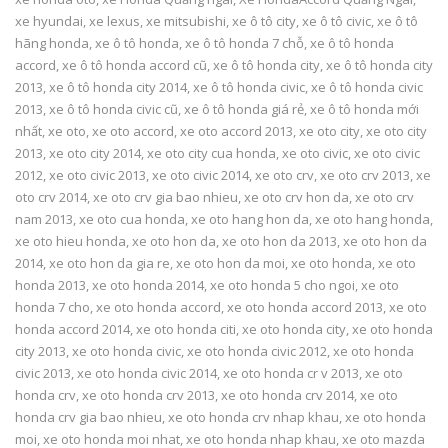
xe hyundai
,
xe lexus
,
xe mitsubishi
,
xe ô tô city
,
xe ô tô civic
,
xe ô tô
hãng honda
,
xe ô tô honda
,
xe ô tô honda 7 chỗ
,
xe ô tô honda
accord
,
xe ô tô honda accord cũ
,
xe ô tô honda city
,
xe ô tô honda city
2013
,
xe ô tô honda city 2014
,
xe ô tô honda civic
,
xe ô tô honda civic
2013
,
xe ô tô honda civic cũ
,
xe ô tô honda giá rẻ
,
xe ô tô honda mới
nhất
,
xe oto
,
xe oto accord
,
xe oto accord 2013
,
xe oto city
,
xe oto city
2013
,
xe oto city 2014
,
xe oto city cua honda
,
xe oto civic
,
xe oto civic
2012
,
xe oto civic 2013
,
xe oto civic 2014
,
xe oto crv
,
xe oto crv 2013
,
xe
oto crv 2014
,
xe oto crv gia bao nhieu
,
xe oto crv hon da
,
xe oto crv
nam 2013
,
xe oto cua honda
,
xe oto hang hon da
,
xe oto hang honda
,
xe oto hieu honda
,
xe oto hon da
,
xe oto hon da 2013
,
xe oto hon da
2014
,
xe oto hon da gia re
,
xe oto hon da moi
,
xe oto honda
,
xe oto
honda 2013
,
xe oto honda 2014
,
xe oto honda 5 cho ngoi
,
xe oto
honda 7 cho
,
xe oto honda accord
,
xe oto honda accord 2013
,
xe oto
honda accord 2014
,
xe oto honda citi
,
xe oto honda city
,
xe oto honda
city 2013
,
xe oto honda civic
,
xe oto honda civic 2012
,
xe oto honda
civic 2013
,
xe oto honda civic 2014
,
xe oto honda cr v 2013
,
xe oto
honda crv
,
xe oto honda crv 2013
,
xe oto honda crv 2014
,
xe oto
honda crv gia bao nhieu
,
xe oto honda crv nhap khau
,
xe oto honda
moi
,
xe oto honda moi nhat
,
xe oto honda nhap khau
,
xe oto mazda