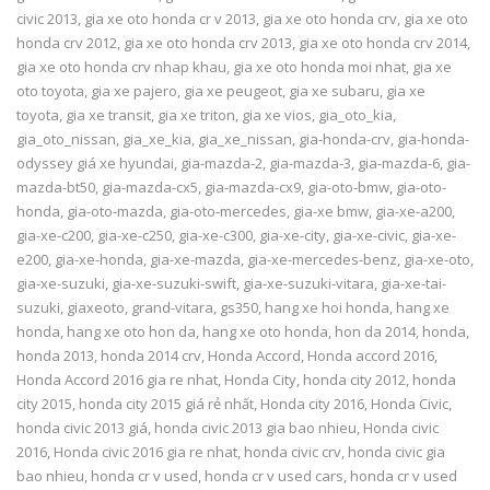
civic 2013
,
gia xe oto honda cr v 2013
,
gia xe oto honda crv
,
gia xe oto
honda crv 2012
,
gia xe oto honda crv 2013
,
gia xe oto honda crv 2014
,
gia xe oto honda crv nhap khau
,
gia xe oto honda moi nhat
,
gia xe
oto toyota
,
gia xe pajero
,
gia xe peugeot
,
gia xe subaru
,
gia xe
toyota
,
gia xe transit
,
gia xe triton
,
gia xe vios
,
gia_oto_kia
,
gia_oto_nissan
,
gia_xe_kia
,
gia_xe_nissan
,
gia-honda-crv
,
gia-honda-
odyssey giá xe hyundai
,
gia-mazda-2
,
gia-mazda-3
,
gia-mazda-6
,
gia-
mazda-bt50
,
gia-mazda-cx5
,
gia-mazda-cx9
,
gia-oto-bmw
,
gia-oto-
honda
,
gia-oto-mazda
,
gia-oto-mercedes
,
gia-xe bmw
,
gia-xe-a200
,
gia-xe-c200
,
gia-xe-c250
,
gia-xe-c300
,
gia-xe-city
,
gia-xe-civic
,
gia-xe-
e200
,
gia-xe-honda
,
gia-xe-mazda
,
gia-xe-mercedes-benz
,
gia-xe-oto
,
gia-xe-suzuki
,
gia-xe-suzuki-swift
,
gia-xe-suzuki-vitara
,
gia-xe-tai-
suzuki
,
giaxeoto
,
grand-vitara
,
gs350
,
hang xe hoi honda
,
hang xe
honda
,
hang xe oto hon da
,
hang xe oto honda
,
hon da 2014
,
honda
,
honda 2013
,
honda 2014 crv
,
Honda Accord
,
Honda accord 2016
,
Honda Accord 2016 gia re nhat
,
Honda City
,
honda city 2012
,
honda
city 2015
,
honda city 2015 giá rẻ nhất
,
Honda city 2016
,
Honda Civic
,
honda civic 2013 giá
,
honda civic 2013 gia bao nhieu
,
Honda civic
2016
,
Honda civic 2016 gia re nhat
,
honda civic crv
,
honda civic gia
bao nhieu
,
honda cr v used
,
honda cr v used cars
,
honda cr v used