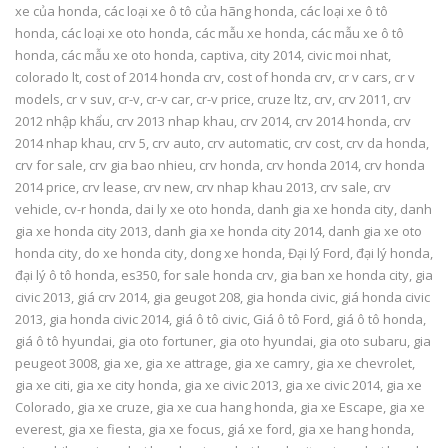
xe của honda
,
các loại xe ô tô của hãng honda
,
các loại xe ô tô
honda
,
các loại xe oto honda
,
các mẫu xe honda
,
các mẫu xe ô tô
honda
,
các mẫu xe oto honda
,
captiva
,
city 2014
,
civic moi nhat
,
colorado lt
,
cost of 2014 honda crv
,
cost of honda crv
,
cr v cars
,
cr v
models
,
cr v suv
,
cr-v
,
cr-v car
,
cr-v price
,
cruze ltz
,
crv
,
crv 2011
,
crv
2012 nhập khẩu
,
crv 2013 nhap khau
,
crv 2014
,
crv 2014 honda
,
crv
2014 nhap khau
,
crv 5
,
crv auto
,
crv automatic
,
crv cost
,
crv da honda
,
crv for sale
,
crv gia bao nhieu
,
crv honda
,
crv honda 2014
,
crv honda
2014 price
,
crv lease
,
crv new
,
crv nhap khau 2013
,
crv sale
,
crv
vehicle
,
cv-r honda
,
dai ly xe oto honda
,
danh gia xe honda city
,
danh
gia xe honda city 2013
,
danh gia xe honda city 2014
,
danh gia xe oto
honda city
,
do xe honda city
,
dong xe honda
,
Đại lý Ford
,
đại lý honda
,
đại lý ô tô honda
,
es350
,
for sale honda crv
,
gia ban xe honda city
,
gia
civic 2013
,
giá crv 2014
,
gia geugot 208
,
gia honda civic
,
giá honda civic
2013
,
gia honda civic 2014
,
giá ô tô civic
,
Giá ô tô Ford
,
giá ô tô honda
,
giá ô tô hyundai
,
gia oto fortuner
,
gia oto hyundai
,
gia oto subaru
,
gia
peugeot 3008
,
gia xe
,
gia xe attrage
,
gia xe camry
,
gia xe chevrolet
,
gia xe citi
,
gia xe city honda
,
gia xe civic 2013
,
gia xe civic 2014
,
gia xe
Colorado
,
gia xe cruze
,
gia xe cua hang honda
,
gia xe Escape
,
gia xe
everest
,
gia xe fiesta
,
gia xe focus
,
giá xe ford
,
gia xe hang honda
,