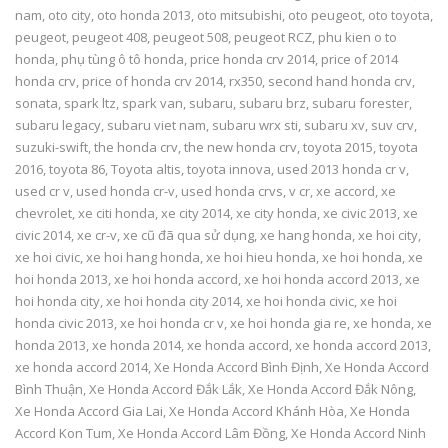
nam
,
oto city
,
oto honda 2013
,
oto mitsubishi
,
oto peugeot
,
oto toyota
,
peugeot
,
peugeot 408
,
peugeot 508
,
peugeot RCZ
,
phu kien o to
honda
,
phụ tùng ô tô honda
,
price honda crv 2014
,
price of 2014
honda crv
,
price of honda crv 2014
,
rx350
,
second hand honda crv
,
sonata
,
spark ltz
,
spark van
,
subaru
,
subaru brz
,
subaru forester
,
subaru legacy
,
subaru viet nam
,
subaru wrx sti
,
subaru xv
,
suv crv
,
suzuki-swift
,
the honda crv
,
the new honda crv
,
toyota 2015
,
toyota
2016
,
toyota 86
,
Toyota altis
,
toyota innova
,
used 2013 honda cr v
,
used cr v
,
used honda cr-v
,
used honda crvs
,
v cr
,
xe accord
,
xe
chevrolet
,
xe citi honda
,
xe city 2014
,
xe city honda
,
xe civic 2013
,
xe
civic 2014
,
xe cr-v
,
xe cũ đã qua sử dụng
,
xe hang honda
,
xe hoi city
,
xe hoi civic
,
xe hoi hang honda
,
xe hoi hieu honda
,
xe hoi honda
,
xe
hoi honda 2013
,
xe hoi honda accord
,
xe hoi honda accord 2013
,
xe
hoi honda city
,
xe hoi honda city 2014
,
xe hoi honda civic
,
xe hoi
honda civic 2013
,
xe hoi honda cr v
,
xe hoi honda gia re
,
xe honda
,
xe
honda 2013
,
xe honda 2014
,
xe honda accord
,
xe honda accord 2013
,
xe honda accord 2014
,
Xe Honda Accord Bình Định
,
Xe Honda Accord
Bình Thuận
,
Xe Honda Accord Đắk Lắk
,
Xe Honda Accord Đắk Nông
,
Xe Honda Accord Gia Lai
,
Xe Honda Accord Khánh Hòa
,
Xe Honda
Accord Kon Tum
,
Xe Honda Accord Lâm Đồng
,
Xe Honda Accord Ninh