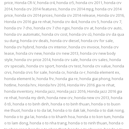
price
,
Honda CR-V
,
honda cr4
,
honda cr5
,
honda crv 2011
,
honda crv
2014
,
honda crv 2014 features
,
honda crv 2014 mpg
,
honda crv 2014
price
,
honda crv 2014 prices
,
honda crv 2014 release
,
Honda crv 2016
,
Honda crv 2016 gia re nhat
,
honda crv 4x4
,
honda crv 5
,
honda crv 7
,
honda crv 7 cho
,
honda crv 7 cho ngoi
,
honda crv at
,
honda crv auto
,
honda crv automatic
,
honda crv cost
,
honda crv cũ
,
honda crv da qua
su dung
,
honda crv deals
,
honda crv diesel
,
honda crv for sale
,
honda crv hybrid
,
honda crv interior
,
honda crv invoice
,
honda crv
lease
,
honda crv new
,
honda crv new 2013
,
honda crv new body
style
,
honda crv price 2014
,
honda crv sale
,
honda crv sales
,
honda
crv specials
,
honda crv sport
,
honda crv test
,
honda crv value
,
honda
crvs
,
honda crvs for sale
,
honda cv
,
honda cv-r
,
honda element ex
,
honda element lx
,
honda frv
,
honda gia re
,
honda giai phong
,
honda
hotline
,
honda hrv
,
Honda hrv 2016
,
Honda Hrv 2016 gia re nhat
,
honda inventory
,
Honda jazz
,
Honda jazz 2016
,
Honda jazz 2016 gia
re nhat
,
honda my dinh
,
honda new crv
,
honda new crv 2013
,
honda
ô tô
,
honda o to binh dinh
,
honda o to binh thuan
,
honda o to buon
me thuot
,
honda o to da lat
,
honda o to dak lak
,
honda o to dak nong
,
honda o to gia lai
,
honda o to khanh hoa
,
honda o to kon tum
,
honda
o to lam dong
,
honda o to nha trang
,
honda o to ninh thuan
,
honda o