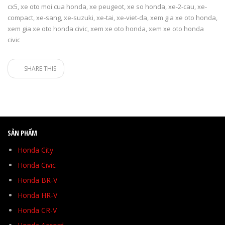
cx5
,
xe oto moi cua honda
,
xe peugeot
,
xe so honda
,
xe-2-cau
,
xe-
compact
,
xe-sang
,
xe-suzuki
,
xe-tai
,
xe-viet-da
,
xem gia xe oto honda
,
xem gia xe oto honda civic
,
xem xe oto honda
,
xem xe oto honda
civic
SHARE THIS
SẢN PHẨM
Honda City
Honda Civic
Honda BR-V
Honda HR-V
Honda CR-V