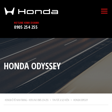
HOTLINE KINH DOANH:
0905 254 255
HONDA ODYSSEY
HONDA Ô TÔ NHA TRANG - HOTLINE 0905 254 255
>
TIN TỨC & SỰ KIỆN
>
HONDA ODYSSEY