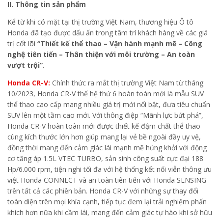
II. Thông tin sản phẩm
Kể từ khi có mặt tại thị trường Việt Nam, thương hiệu Ô tô
Honda đã tạo được dấu ấn trong tâm trí khách hàng về các giá
trị cốt lõi
“Thiết kế thể thao – Vận hành mạnh mẽ – Công
nghệ tiên tiến – Thân thiện với môi trường – An toàn
vượt trội”
.
Honda CR-V:
Chính thức ra mắt thị trường Việt Nam từ tháng
10/2023, Honda CR-V thế hệ thứ 6 hoàn toàn mới là mẫu SUV
thể thao cao cấp mang nhiều giá trị mới nổi bật, đưa tiêu chuẩn
SUV lên một tầm cao mới. Với thông điệp “Mãnh lực bứt phá”,
Honda CR-V hoàn toàn mới được thiết kế đậm chất thể thao
cùng kích thước lớn hơn giúp mang lại vẻ bề ngoài đầy uy vệ,
đồng thời mang đến cảm giác lái mạnh mẽ hứng khởi với động
cơ tăng áp 1.5L VTEC TURBO, sản sinh công suất cực đại 188
Hp/6.000 rpm, tiện nghi tối đa với hệ thống kết nối viễn thông ưu
việt Honda CONNECT và an toàn tiên tiến với Honda SENSING
trên tất cả các phiên bản. Honda CR-V với những sự thay đổi
toàn diện trên mọi khía cạnh, tiếp tục đem lại trải nghiệm phấn
khích hơn nữa khi cầm lái, mang đến cảm giác tự hào khi sở hữu