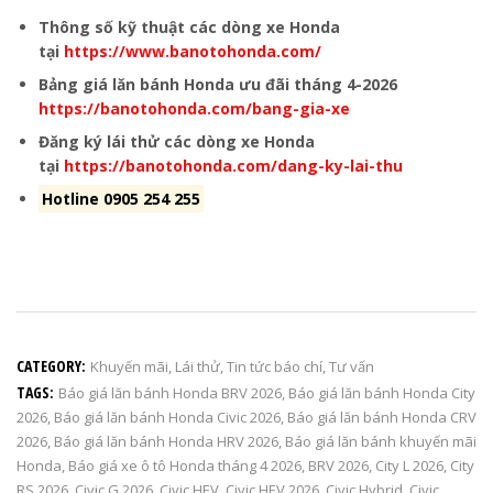
Thông số kỹ thuật các dòng xe Honda
tại
https://www.banotohonda.com/
Bảng giá lăn bánh Honda ưu đãi tháng 4-2026
https://banotohonda.com/bang-gia-xe
Đăng ký lái thử các dòng xe Honda
tại
https://banotohonda.com/dang-ky-lai-thu
Hotline 0905 254 255
CATEGORY:
Khuyến mãi
,
Lái thử
,
Tin tức báo chí
,
Tư vấn
TAGS:
Báo giá lăn bánh Honda BRV 2026
,
Báo giá lăn bánh Honda City
2026
,
Báo giá lăn bánh Honda Civic 2026
,
Báo giá lăn bánh Honda CRV
2026
,
Báo giá lăn bánh Honda HRV 2026
,
Báo giá lăn bánh khuyến mãi
Honda
,
Báo giá xe ô tô Honda tháng 4 2026
,
BRV 2026
,
City L 2026
,
City
RS 2026
,
Civic G 2026
,
Civic HEV
,
Civic HEV 2026
,
Civic Hybrid
,
Civic