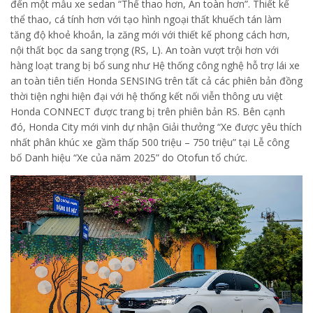
đến một mẫu xe sedan “Thể thao hơn, An toàn hơn”. Thiết kế
thể thao, cá tính hơn với tạo hình ngoại thất khuếch tán làm
tăng độ khoẻ khoắn, la zăng mới với thiết kế phong cách hơn,
nội thất bọc da sang trọng (RS, L). An toàn vượt trội hơn với
hàng loạt trang bị bổ sung như Hệ thống công nghệ hỗ trợ lái xe
an toàn tiên tiến Honda SENSING trên tất cả các phiên bản đồng
thời tiện nghi hiện đại với hệ thống kết nối viễn thông ưu việt
Honda CONNECT được trang bị trên phiên bản RS. Bên cạnh
đó, Honda City mới vinh dự nhận Giải thưởng “Xe được yêu thích
nhất phân khúc xe gầm thấp 500 triệu – 750 triệu” tại Lễ công
bố Danh hiệu “Xe của năm 2025” do Otofun tổ chức.