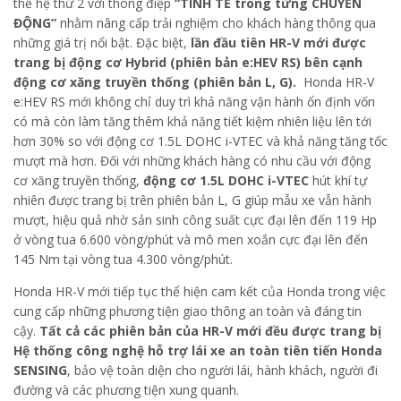
thế hệ thứ 2 với thông điệp
“TINH TẾ trong từng CHUYỂN
ĐỘNG”
nhằm nâng cấp trải nghiệm cho khách hàng thông qua
những giá trị nổi bật. Đặc biệt,
lần đầu tiên HR-V mới được
trang bị động cơ Hybrid (phiên bản e:HEV RS) bên cạnh
động cơ xăng truyền thống (phiên bản L, G).
Honda HR-V
e:HEV RS mới không chỉ duy trì khả năng vận hành ổn định vốn
có mà còn làm tăng thêm khả năng tiết kiệm nhiên liệu lên tới
hơn 30% so với động cơ 1.5L DOHC i-VTEC và khả năng tăng tốc
mượt mà hơn. Đối với những khách hàng có nhu cầu với động
cơ xăng truyền thống,
động cơ 1.5L DOHC i-VTEC
hút khí tự
nhiên được trang bị trên phiên bản L, G giúp mẫu xe vẫn hành
mượt, hiệu quả nhờ sản sinh công suất cực đại lên đến 119 Hp
ở vòng tua 6.600 vòng/phút và mô men xoắn cực đại lên đến
145 Nm tại vòng tua 4.300 vòng/phút.
Honda HR-V mới tiếp tục thể hiện cam kết của Honda trong việc
cung cấp những phương tiện giao thông an toàn và đáng tin
cậy.
Tất cả các phiên bản của HR-V mới đều được trang bị
Hệ thống công nghệ hỗ trợ lái xe an toàn tiên tiến Honda
SENSING
, bảo vệ toàn diện cho người lái, hành khách, người đi
đường và các phương tiện xung quanh.