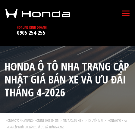
HOTLINE KINH DOANH:
0905 254 255
HONDA Ô TÔ NHA TRANG CẬP
NHẬT GIÁ BÁN XE VÀ ƯU ĐÃI
THÁNG 4-2026
HONDA Ô TÔ NHA TRANG - HOTLINE 0905 254 255
>
TIN TỨC & SỰ KIỆN
>
KHUYẾN MÃI
>
HONDA Ô TÔ NHA
TRANG CẬP NHẬT GIÁ BÁN XE VÀ ƯU ĐÃI THÁNG 4-2026