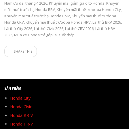
Nam ưu đãi tháng 4 2026
,
Khuyến mãi giảm giá ô tô Honda
,
Khuyến
mãi thuế trước bạ Honda BRV
,
Khuyến mãi thuế trước bạ Honda City
,
Khuyến mãi thuế trước bạ Honda Civic
,
Khuyến mãi thuế trước bạ
Honda CRV
,
Khuyến mãi thuế trước bạ Honda HRV
,
Lái thử BRV 2026
,
Lái thử City 2026
,
Lái thử Civic 2026
,
Lái thử CRV 2026
,
Lái thử HRV
2026
,
Mua xe Honda trả góp lãi suất thấp
SHARE THIS
SẢN PHẨM
Honda City
Honda Civic
Honda BR-V
Honda HR-V