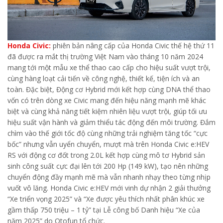
Honda Civic:
phiên bản nâng cấp của Honda Civic thế hệ thứ 11
đã được ra mắt thị trường Việt Nam vào tháng 10 năm 2024
mang tới một mẫu xe thể thao cao cấp cho hiệu suất vượt trội,
cùng hàng loạt cải tiến về công nghệ, thiết kế, tiện ích và an
toàn. Đặc biệt, Động cơ Hybrid mới kết hợp cùng DNA thể thao
vốn có trên dòng xe Civic mang đến hiệu năng mạnh mẽ khác
biệt và cùng khả năng tiết kiệm nhiên liệu vượt trội, giúp tối ưu
hiệu suất vận hành và giảm thiểu tác động đến môi trường. Đắm
chìm vào thế giới tốc độ cùng những trải nghiệm tăng tốc “cực
bốc” nhưng vẫn uyển chuyển, mượt mà trên Honda Civic e:HEV
RS với động cơ đốt trong 2.0L kết hợp cùng mô tơ Hybrid sản
sinh công suất cực đại lên tới 200 Hp (149 kW), tạo nên những
chuyển động đầy mạnh mẽ mà vẫn nhanh nhạy theo từng nhịp
vuốt vô lăng. Honda Civic e:HEV mới vinh dự nhận 2 giải thưởng
“Xe triển vọng 2025” và “Xe được yêu thích nhất phân khúc xe
gầm thấp 750 triệu – 1 tỷ” tại Lễ công bố Danh hiệu “Xe của
năm 2025” do Otofun tổ chức.