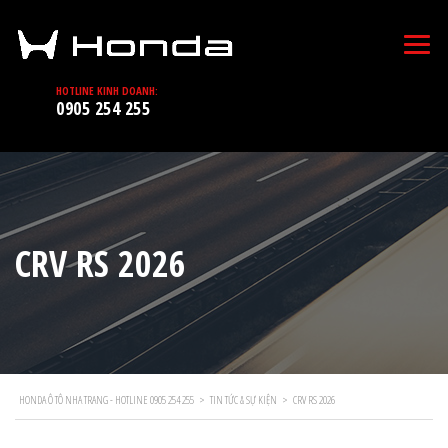
HOTLINE KINH DOANH:
0905 254 255
CRV RS 2026
HONDA Ô TÔ NHA TRANG - HOTLINE 0905 254 255
>
TIN TỨC & SỰ KIỆN
>
CRV RS 2026