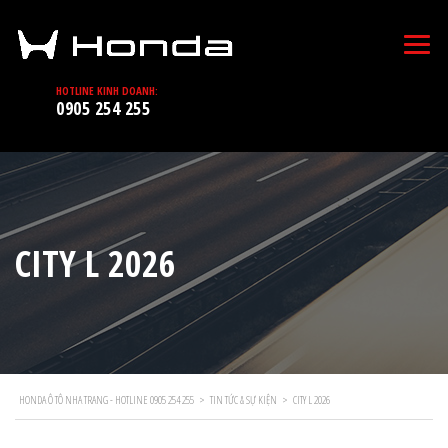
HOTLINE KINH DOANH:
0905 254 255
CITY L 2026
HONDA Ô TÔ NHA TRANG - HOTLINE 0905 254 255
>
TIN TỨC & SỰ KIỆN
>
CITY L 2026