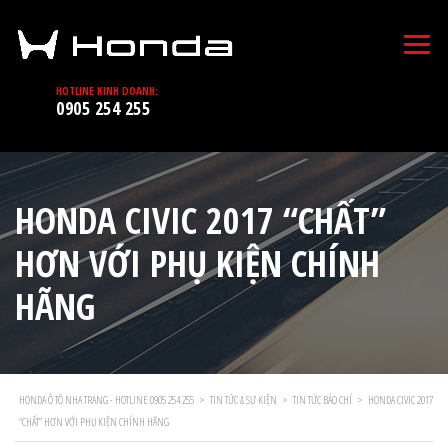
HOTLINE KINH DOANH:
0905 254 255
HONDA CIVIC 2017 “CHẤT”
HƠN VỚI PHỤ KIỆN CHÍNH
HÃNG
HONDA Ô TÔ NHA TRANG - HOTLINE 0905 254 255
>
TIN TỨC & SỰ KIỆN
>
TIN TỨC BÁO CHÍ
>
HONDA CIVIC 2017
“CHẤT” HƠN VỚI PHỤ KIỆN CHÍNH HÃNG