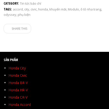
CATEGORY:
Tin tức báo chí
TAGS:
accord
,
city
,
civic
,
honda
,
khuyến mãi
,
Modulo
,
ô tô nha trang
,
odyssey
,
phụ kiện
SHARE THIS
SẢN PHẨM
Honda City
Honda Civic
Honda BR-V
Honda HR-V
Honda CR-V
Honda Accord