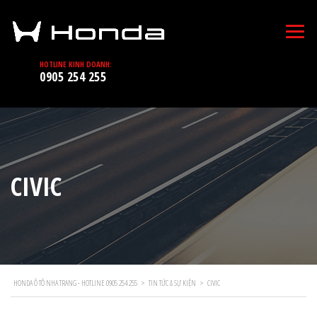
HOTLINE KINH DOANH:
0905 254 255
CIVIC
HONDA Ô TÔ NHA TRANG - HOTLINE 0905 254 255
>
TIN TỨC & SỰ KIỆN
>
CIVIC