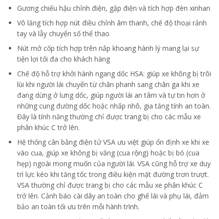
Gương chiếu hậu chỉnh điện, gập điện và tích hợp đèn xinhan
Vô lăng tích hợp nút điều chỉnh âm thanh, chế độ thoại rảnh
tay và lẫy chuyển số thể thao
Nút mở cốp tích hợp trên nắp khoang hành lý mang lại sự
tiện lợi tối đa cho khách hàng
Chế độ hỗ trợ khởi hành ngang dốc HSA: giúp xe không bị trôi
lùi khi người lái chuyển từ chân phanh sang chân ga khi xe
đang dừng ở lưng dốc, giúp người lái an tâm và tự tin hơn ở
những cung đường dốc hoặc nhấp nhô, gia tăng tính an toàn.
Đây là tính năng thường chỉ được trang bị cho các mẫu xe
phân khúc C trở lên.
Hệ thống cân bằng điện tử VSA ưu việt giúp ổn định xe khi xe
vào cua, giúp xe không bị văng (cua rộng) hoặc bị bó (cua
hẹp) ngoài mong muốn của người lái. VSA cũng hỗ trợ xe duy
trì lực kéo khi tăng tốc trong điều kiện mặt đường trơn trượt.
VSA thường chỉ được trang bị cho các mẫu xe phân khúc C
trở lên. Cảnh báo cài dây an toàn cho ghế lái và phụ lái, đảm
bảo an toàn tối ưu trên mỗi hành trình.