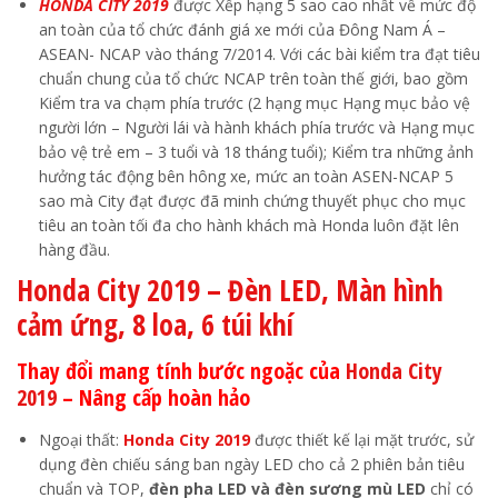
HONDA CITY 2019
được Xếp hạng 5 sao cao nhất về mức độ
an toàn của tổ chức đánh giá xe mới của Đông Nam Á –
ASEAN- NCAP vào tháng 7/2014. Với các bài kiểm tra đạt tiêu
chuẩn chung của tổ chức NCAP trên toàn thế giới, bao gồm
Kiểm tra va chạm phía trước (2 hạng mục Hạng mục bảo vệ
người lớn – Người lái và hành khách phía trước và Hạng mục
bảo vệ trẻ em – 3 tuổi và 18 tháng tuổi); Kiểm tra những ảnh
hưởng tác động bên hông xe, mức an toàn ASEN-NCAP 5
sao mà City đạt được đã minh chứng thuyết phục cho mục
tiêu an toàn tối đa cho hành khách mà Honda luôn đặt lên
hàng đầu.
Honda City 2019 – Đèn LED, Màn hình
cảm ứng, 8 loa, 6 túi khí
Thay đổi mang tính bước ngoặc của
Honda City
2019
– Nâng cấp hoàn hảo
Ngoại thất:
Honda City 2019
được thiết kế lại mặt trước, sử
dụng đèn chiếu sáng ban ngày LED cho cả 2 phiên bản tiêu
chuẩn và TOP,
đèn pha LED và đèn sương mù LED
chỉ có