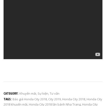
CATEGORY:
Khuyến mãi
,
Sự kiện
,
Tư vấn
TAGS:
Báo giá Honda City 2018
,
City 2019
,
Honda City 2018
,
Honda City
2018 khuyến mãi
,
Honda City 2018 lăn bánh Nha Trang
,
Honda City