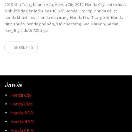
2018 Nha Trang Khánh Hòa
,
Honda City 2019
,
Honda City mới có màn
hình ghế da đèn led 8 loa 6 túi khí
,
Honda City Top
,
honda đà lạt
,
honda khánh hòa
,
honda nha trang
,
Honda Nha Trang ô tô
,
Honda
Ninh Thuận
,
honda phú yên
,
ô tô nha trang
,
Sao Mai Anh
,
Sedan
hạng B giá dưới 700 triệu
SHARE THIS
SẢN PHẨM
Honda City
Honda Civic
Honda BR-V
Honda HR-V
Honda CR-V