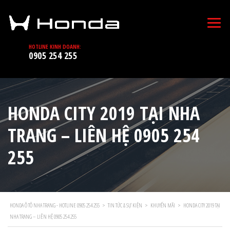
HOTLINE KINH DOANH:
0905 254 255
HONDA CITY 2019 TẠI NHA
TRANG – LIÊN HỆ 0905 254
255
HONDA Ô TÔ NHA TRANG - HOTLINE 0905 254 255
>
TIN TỨC & SỰ KIỆN
>
KHUYẾN MÃI
>
HONDA CITY 2019 TẠI
NHA TRANG – LIÊN HỆ 0905 254 255