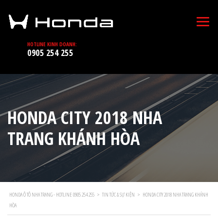
HOTLINE KINH DOANH:
0905 254 255
HONDA CITY 2018 NHA
TRANG KHÁNH HÒA
HONDA Ô TÔ NHA TRANG - HOTLINE 0905 254 255
>
TIN TỨC & SỰ KIỆN
>
HONDA CITY 2018 NHA TRANG KHÁNH
HÒA