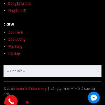
Đăng ký lái thử
Khuyến mãi
DỊCH VỤ
Bảo hành
Bảo dưỡng
Phụ tùng
Hỏi đáp
-- Liên kết --
© 2016
Honda Ô tô Nha Trang
Công ty TNHH MTV Ô tô Sao Mai
Anh.