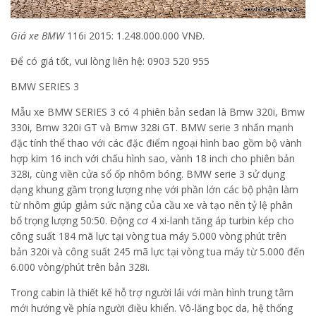
Giá xe BMW
116i 2015: 1.248.000.000 VNĐ.
Để có giá tốt, vui lòng liên hệ: 0903 520 955
BMW SERIES 3
Mẫu xe BMW SERIES 3 có 4 phiên bản sedan là Bmw 320i, Bmw
330i, Bmw 320i GT và Bmw 328i GT. BMW serie 3 nhấn mạnh
đặc tính thể thao với các đặc điểm ngoại hình bao gồm bộ vành
hợp kim 16 inch với chấu hình sao, vành 18 inch cho phiên bản
328i, cùng viền cửa sổ ốp nhôm bóng. BMW serie 3 sử dụng
dạng khung gầm trọng lượng nhẹ với phần lớn các bộ phận làm
từ nhôm giúp giảm sức nặng của cầu xe và tạo nên tỷ lệ phân
bổ trọng lượng 50:50. Động cơ 4 xi-lanh tăng áp turbin kép cho
công suất 184 mã lực tại vòng tua máy 5.000 vòng phút trên
bản 320i và công suất 245 mã lực tại vòng tua máy từ 5.000 đến
6.000 vòng/phút trên bản 328i.
Trong cabin là thiết kế hỗ trợ người lái với màn hình trung tâm
mới hướng về phía người điều khiển. Vô-lăng bọc da, hệ thống