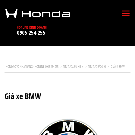
HOTLINE KINH DOANH:
0905 254 255
HONDA Ô TÔ NHA TRANG - HOTLINE 0905 254 255
>
TIN TỨC & SỰ KIỆN
>
TIN TỨC BÁO CHÍ
>
GIÁ XE BMW
Giá xe BMW