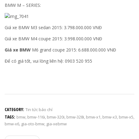
BMW M – SERIES:
Giá xe BMW M3 sedan 2015: 3.798.000.000 VNĐ
Giá xe BMW M4 coupe 2015: 3.998.000.000 VNĐ
Giá xe BMW
M6 grand coupe 2015: 6.688.000.000 VNĐ
Để có giá tốt, vui lòng liên hệ: 0903 520 955
CATEGORY:
Tin tức báo chí
TAGS:
bmw
,
bmw-116i
,
bmw-320i
,
bmw-328i
,
bmw-x1
,
bmw-x3
,
bmw-x5
,
bmw-x6
,
gia-oto-bmw
,
gia-xebmw