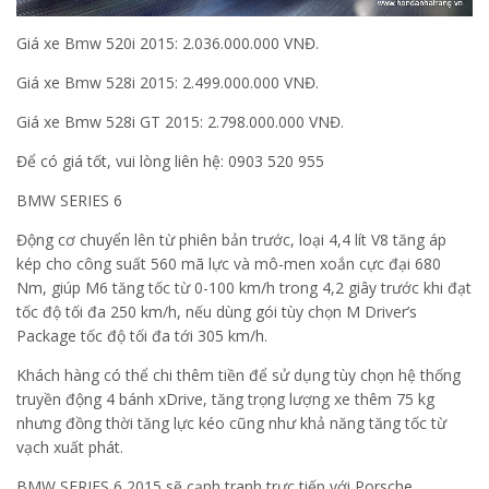
Giá xe Bmw 520i 2015: 2.036.000.000 VNĐ.
Giá xe Bmw 528i 2015: 2.499.000.000 VNĐ.
Giá xe Bmw 528i GT 2015: 2.798.000.000 VNĐ.
Để có giá tốt, vui lòng liên hệ: 0903 520 955
BMW SERIES 6
Động cơ chuyển lên từ phiên bản trước, loại 4,4 lít V8 tăng áp
kép cho công suất 560 mã lực và mô-men xoắn cực đại 680
Nm, giúp M6 tăng tốc từ 0-100 km/h trong 4,2 giây trước khi đạt
tốc độ tối đa 250 km/h, nếu dùng gói tùy chọn M Driver’s
Package tốc độ tối đa tới 305 km/h.
Khách hàng có thể chi thêm tiền để sử dụng tùy chọn hệ thống
truyền động 4 bánh xDrive, tăng trọng lượng xe thêm 75 kg
nhưng đồng thời tăng lực kéo cũng như khả năng tăng tốc từ
vạch xuất phát.
BMW SERIES 6 2015 sẽ cạnh tranh trực tiếp với Porsche