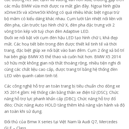
các mẫu BMW vừa mới được ra mắt gần đây. Ngoại hình giữa
xDrive35i và xDrive50i không có quá nhiều khác biệt ngoại trừ
bộ mâm có kiểu dáng khác nhau. Cụm lưới tản nhiệt nối liền với
đèn pha, cản trước tạo hình chữ X, đèn pha đặc trưng với 2
vòng tròn kép với tuỳ chọn đèn Adaptive LED.
Đuôi xe nổi bật với cụm đèn hậu LED tạo hình chữ L khá đẹp
mắt. Các hoạ tiết bên trong đèn được thiết kế tinh tế và thời
trang, đặc biệt giúp xe nổi bật vào ban đêm. Cụm 2 ống xả bố trí
hai bên giúp BMW X5 thể thao và cuốn hút hơn. BMW X5 2014
sở hữu một không gian nội thất thoáng rộng, nhiều tiện nghi đi
cùng các chất liệu cao cấp, được trang trí bằng hệ thống đèn
LED viền quanh cabin tinh tế.
Các công nghệ hỗ trợ an toàn trang bị tiêu chuẩn cho dòng xe
X5 2014 gồm: Hệ thống cân bằng thân xe điện tử (DSC); Chức
năng hỗ trợ lực phanh khẩn cấp (DBC); Chức năng hỗ trợ đổ
đèo; Chức năng Auto HOLD tăng thêm khả năng vận hành và độ
an toàn khi sử dụng.
Đối thủ của Bmw X series tại Việt Nam là Audi Q7, Mercedes
GLE – Class