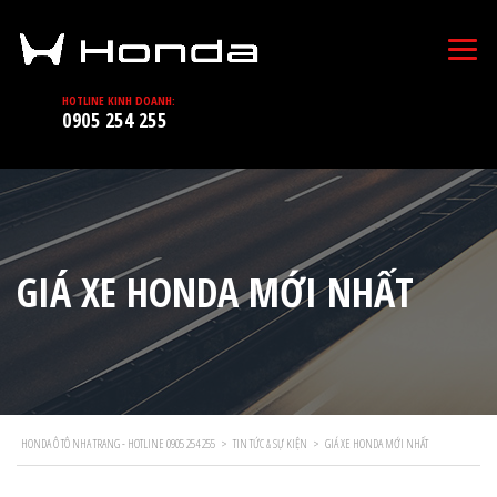
HOTLINE KINH DOANH:
0905 254 255
GIÁ XE HONDA MỚI NHẤT
HONDA Ô TÔ NHA TRANG - HOTLINE 0905 254 255
>
TIN TỨC & SỰ KIỆN
>
GIÁ XE HONDA MỚI NHẤT