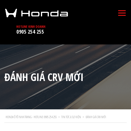
HOTLINE KINH DOANH:
0905 254 255
ĐÁNH GIÁ CRV MỚI
HONDA Ô TÔ NHA TRANG - HOTLINE 0905 254 255
>
TIN TỨC & SỰ KIỆN
>
ĐÁNH GIÁ CRV MỚI