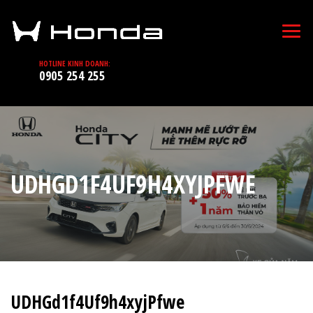
HOTLINE KINH DOANH:
0905 254 255
UDHGD1F4UF9H4XYJPFWE
UDHGd1f4Uf9h4xyjPfwe