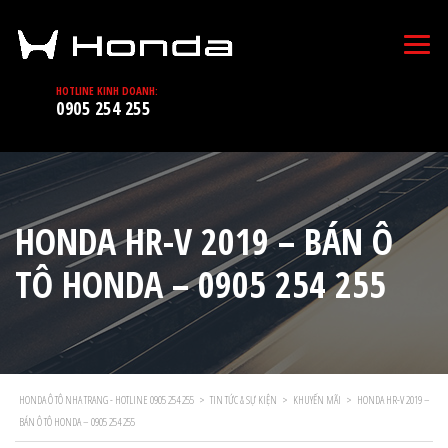
HOTLINE KINH DOANH:
0905 254 255
HONDA HR-V 2019 – BÁN Ô
TÔ HONDA – 0905 254 255
HONDA Ô TÔ NHA TRANG - HOTLINE 0905 254 255
>
TIN TỨC & SỰ KIỆN
>
KHUYẾN MÃI
>
HONDA HR-V 2019 –
BÁN Ô TÔ HONDA – 0905 254 255