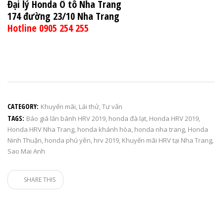
Đại lý Honda Ô tô Nha Trang
174 đường 23/10 Nha Trang
Hotline 0905 254 255
CATEGORY:
Khuyến mãi
,
Lái thử
,
Tư vấn
TAGS:
Báo giá lăn bánh HRV 2019
,
honda đà lạt
,
Honda HRV 2019
,
Honda HRV Nha Trang
,
honda khánh hòa
,
honda nha trang
,
Honda
Ninh Thuận
,
honda phú yên
,
hrv 2019
,
Khuyến mãi HRV tại Nha Trang
,
Sao Mai Anh
SHARE THIS