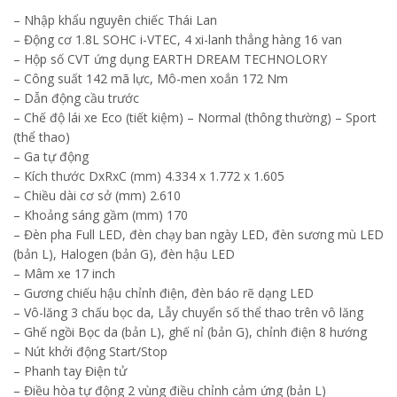
– Nhập khẩu nguyên chiếc Thái Lan
– Động cơ 1.8L SOHC i-VTEC, 4 xi-lanh thẳng hàng 16 van
– Hộp số CVT ứng dụng EARTH DREAM TECHNOLORY
– Công suất 142 mã lực, Mô-men xoắn 172 Nm
– Dẫn động cầu trước
– Chế độ lái xe Eco (tiết kiệm) – Normal (thông thường) – Sport
(thể thao)
– Ga tự động
– Kích thước DxRxC (mm) 4.334 x 1.772 x 1.605
– Chiều dài cơ sở (mm) 2.610
– Khoảng sáng gầm (mm) 170
– Đèn pha Full LED, đèn chạy ban ngày LED, đèn sương mù LED
(bản L), Halogen (bản G), đèn hậu LED
– Mâm xe 17 inch
– Gương chiếu hậu chỉnh điện, đèn báo rẽ dạng LED
– Vô-lăng 3 chấu bọc da, Lẫy chuyển số thể thao trên vô lăng
– Ghế ngồi Bọc da (bản L), ghế nỉ (bản G), chỉnh điện 8 hướng
– Nút khởi động Start/Stop
– Phanh tay Điện tử
– Điều hòa tự động 2 vùng điều chỉnh cảm ứng (bản L)