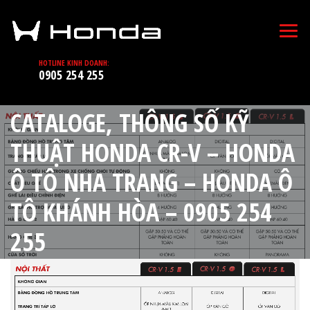
HOTLINE KINH DOANH:
0905 254 255
CATALOGE, THÔNG SỐ KỸ
THUẬT HONDA CR-V – HONDA
Ô TÔ NHA TRANG – HONDA Ô
TÔ KHÁNH HÒA – 0905 254
255