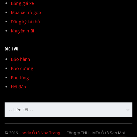
Bảng giá xe
Mua xe trả góp
Đăng ký lái thử
Khuyến mãi
DỊCH VỤ
Bảo hành
Bảo dưỡng
Phụ tùng
Hỏi đáp
-- Liên kết --
© 2016
Honda Ô tô Nha Trang
Công ty TNHH MTV Ô tô Sao Mai