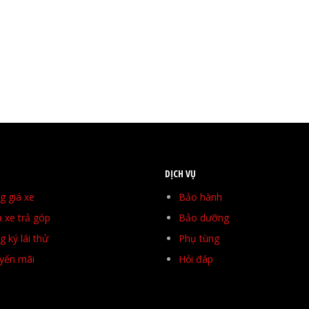
DỊCH VỤ
g giá xe
Bảo hành
 xe trả góp
Bảo dưỡng
 ký lái thử
Phụ tùng
yến mãi
Hỏi đáp