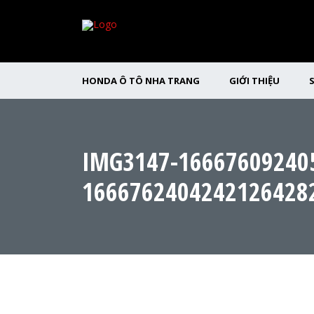
HONDA Ô TÔ NHA TRANG
GIỚI THIỆU
IMG3147-16667609240
1666762404242126428