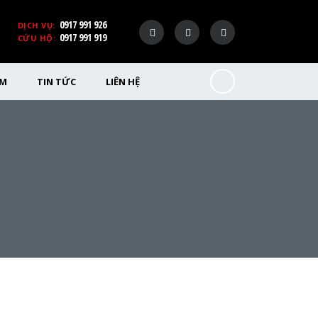
0917 991 926
DỊCH VỤ:
0917 991 919
CỨU HỘ:
ỂM
TIN TỨC
LIÊN HỆ