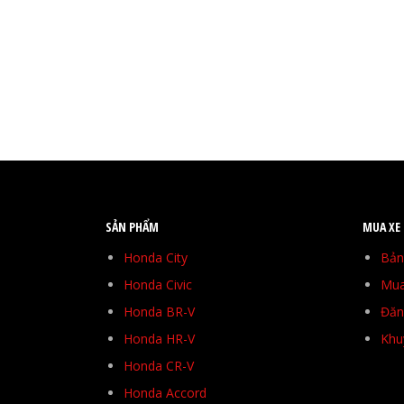
SẢN PHẨM
MUA XE
Honda City
Bản
Honda Civic
Mua
Honda BR-V
Đăng
Honda HR-V
Khu
Honda CR-V
Honda Accord