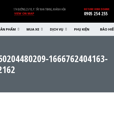
174 ĐƯỜNG 23/10, P. TÂY NHA TRANG, KHÁNH HÒA
HOTLINE KINH DOANH:
0905 254 255
VIEW ON MAP
SẢN PHẨM
MUA XE
DỊCH VỤ
PHỤ KIỆN
BẢO HI
50204480209-1666762404163-
2162