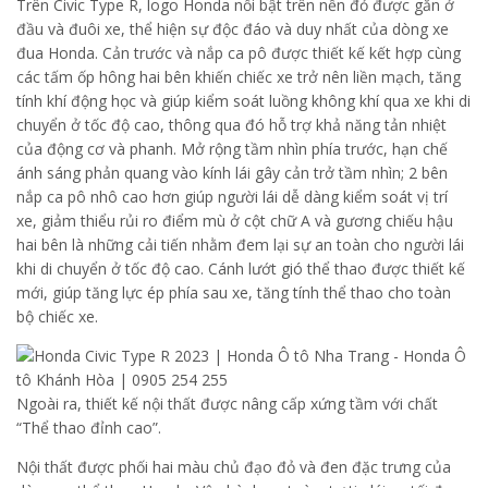
Trên Civic Type R, logo Honda nổi bật trên nền đỏ được gắn ở
đầu và đuôi xe, thể hiện sự độc đáo và duy nhất của dòng xe
đua Honda. Cản trước và nắp ca pô được thiết kế kết hợp cùng
các tấm ốp hông hai bên khiến chiếc xe trở nên liền mạch, tăng
tính khí động học và giúp kiểm soát luồng không khí qua xe khi di
chuyển ở tốc độ cao, thông qua đó hỗ trợ khả năng tản nhiệt
của động cơ và phanh. Mở rộng tầm nhìn phía trước, hạn chế
ánh sáng phản quang vào kính lái gây cản trở tầm nhìn; 2 bên
nắp ca pô nhô cao hơn giúp người lái dễ dàng kiểm soát vị trí
xe, giảm thiểu rủi ro điểm mù ở cột chữ A và gương chiếu hậu
hai bên là những cải tiến nhằm đem lại sự an toàn cho người lái
khi di chuyển ở tốc độ cao. Cánh lướt gió thể thao được thiết kế
mới, giúp tăng lực ép phía sau xe, tăng tính thể thao cho toàn
bộ chiếc xe.
Ngoài ra, thiết kế nội thất được nâng cấp xứng tầm với chất
“Thể thao đỉnh cao”.
Nội thất được phối hai màu chủ đạo đỏ và đen đặc trưng của