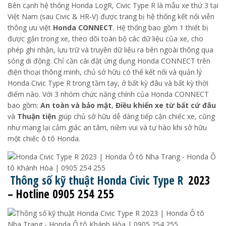
Bên cạnh hệ thống Honda LogR, Civic Type R là mẫu xe thứ 3 tại
Việt Nam (sau Civic & HR-V) được trang bị hệ thống kết nối viễn
thông ưu việt
Honda CONNECT
. Hệ thống bao gồm 1 thiết bị
được gắn trong xe, theo dõi toàn bộ các dữ liệu của xe, cho
phép ghi nhận, lưu trữ và truyền dữ liệu ra bên ngoài thông qua
sóng di động. Chỉ cần cài đặt ứng dụng Honda CONNECT trên
điện thoại thông minh, chủ sở hữu có thể kết nối và quản lý
Honda Civic Type R trong tầm tay, ở bất kỳ đâu và bất kỳ thời
điểm nào. Với 3 nhóm chức năng chính của Honda CONNECT
bao gồm:
An toàn và bảo mật
,
Điều khiển xe từ bất cứ đâu
và
Thuận tiện
giúp chủ sở hữu dễ dàng tiếp cận chiếc xe, cũng
như mang lại cảm giác an tâm, niềm vui và tự hào khi sở hữu
một chiếc ô tô Honda.
Thông số kỹ thuật Honda Civic Type R
2023
– Hotline 0905 254 255