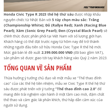
Honda Civic Type R 2023 thế hệ thứ sáu
được nhập khẩu
nguyên chiếc từ Nhật Bản với
5 tùy chọn màu sắc: Trắng
(Championship White); Đỏ (Rallye Red); Xanh (Racing Blue
Pearl); Xám (Sonic Grey Pearl); Đen (Crystal Black Pearl)
sẽ
chính thức được phân phối tại Việt Nam với số lượng giới hạn.
Khách hàng có thể đặt trước ngay từ hôm nay để trở thành
những người đầu tiên sở hữu Honda Civic Type R thế hệ mới.
Mức giá bán lẻ đề xuất
2.399.000.000 VNĐ
(đã bao gồm VAT),
sản phẩm sẽ được giao tới tay khách hàng vào Quý 2 năm 2023.
TỔNG QUAN VỀ SẢN PHẨM
Thừa hưởng ý tưởng chủ đạo về một mẫu xe “Thể thao đỉnh
cao” của các thế hệ tiền nhiệm, mẫu xe Civic Type R thế hệ thứ
sáu được phát triển với ý tưởng
“Thể thao đỉnh cao 2.0”
để
mang đến trải nghiệm vận hành ở một tầm cao mới, đậm chất
thể thao và cảm giác lái phấn khích, thứ hấp dẫn cảm xúc của
người sử dụng.