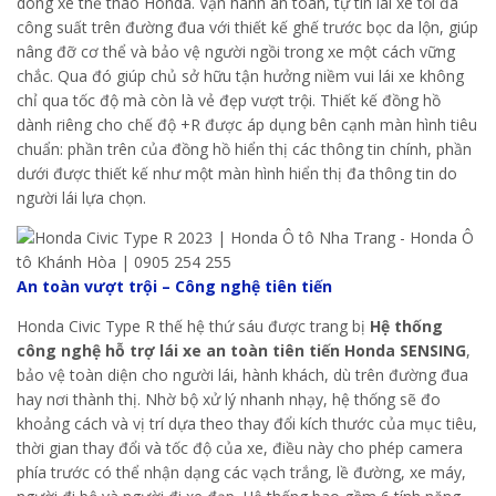
dòng xe thể thao Honda. Vận hành an toàn, tự tin lái xe tối đa
công suất trên đường đua với thiết kế ghế trước bọc da lộn, giúp
nâng đỡ cơ thể và bảo vệ người ngồi trong xe một cách vững
chắc. Qua đó giúp chủ sở hữu tận hưởng niềm vui lái xe không
chỉ qua tốc độ mà còn là vẻ đẹp vượt trội. Thiết kế đồng hồ
dành riêng cho chế độ +R được áp dụng bên cạnh màn hình tiêu
chuẩn: phần trên của đồng hồ hiển thị các thông tin chính, phần
dưới được thiết kế như một màn hình hiển thị đa thông tin do
người lái lựa chọn.
An toàn vượt trội – Công nghệ tiên tiến
Honda Civic Type R thế hệ thứ sáu được trang bị
Hệ thống
công nghệ hỗ trợ lái xe an toàn tiên tiến Honda SENSING
,
bảo vệ toàn diện cho người lái, hành khách, dù trên đường đua
hay nơi thành thị. Nhờ bộ xử lý nhanh nhạy, hệ thống sẽ đo
khoảng cách và vị trí dựa theo thay đổi kích thước của mục tiêu,
thời gian thay đổi và tốc độ của xe, điều này cho phép camera
phía trước có thể nhận dạng các vạch trắng, lề đường, xe máy,