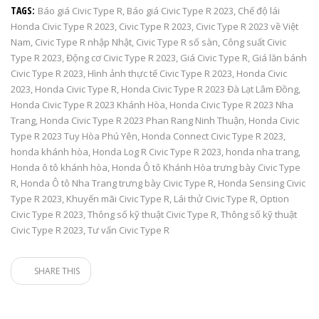
TAGS:
Báo giá Civic Type R
,
Báo giá Civic Type R 2023
,
Chế độ lái
Honda Civic Type R 2023
,
Civic Type R 2023
,
Civic Type R 2023 về Việt
Nam
,
Civic Type R nhập Nhật
,
Civic Type R số sàn
,
Công suất Civic
Type R 2023
,
Động cơ Civic Type R 2023
,
Giá Civic Type R
,
Giá lăn bánh
Civic Type R 2023
,
Hình ảnh thực tế Civic Type R 2023
,
Honda Civic
2023
,
Honda Civic Type R
,
Honda Civic Type R 2023 Đà Lạt Lâm Đồng
,
Honda Civic Type R 2023 Khánh Hòa
,
Honda Civic Type R 2023 Nha
Trang
,
Honda Civic Type R 2023 Phan Rang Ninh Thuận
,
Honda Civic
Type R 2023 Tuy Hòa Phú Yên
,
Honda Connect Civic Type R 2023
,
honda khánh hòa
,
Honda Log R Civic Type R 2023
,
honda nha trang
,
Honda ô tô khánh hòa
,
Honda Ô tô Khánh Hòa trưng bày Civic Type
R
,
Honda Ô tô Nha Trang trưng bày Civic Type R
,
Honda Sensing Civic
Type R 2023
,
Khuyến mãi Civic Type R
,
Lái thử Civic Type R
,
Option
Civic Type R 2023
,
Thông số kỹ thuật Civic Type R
,
Thông số kỹ thuật
Civic Type R 2023
,
Tư vấn Civic Type R
SHARE THIS