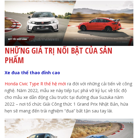
NHỮNG GIÁ TRỊ NỔI BẬT CỦA SẢN
PHẨM
Xe đua thể thao đỉnh cao
Honda Civic Type R thế hệ mới
ra đời với những cải tiến về công
nghệ. Năm 2022, mẫu xe này tiếp tục phá vỡ kỷ lục về tốc độ
cho mẫu xe dẫn động cầu trước tại đường đua Suzuka năm
2022 – nơi tổ chức Giải Công thức 1 Grand Prix Nhật Bản, hứa
hẹn sẽ mang đến trải nghiệm “đua” bất tận sau tay lái.