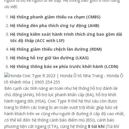
người đi bộ và người đi xe đạp. Hệ thống bao gồm 6 tính năng
ưu việt:
Hệ thống phanh giảm thiểu va chạm (CMBS)
Hệ thống đèn pha thích ứng tự động (AHB)
Hệ thống kiểm soát hành trình thích ứng bao gồm dải
tốc độ thấp (ACC with LSF)
Hệ thống giảm thiểu chệch làn đường (RDM)
Hệ thống hỗ trợ giữ làn đường (LKAS)
Hệ thống thông báo xe phía trước khởi hành (LCDN)
Bên cạnh các tính năng an toàn như hệ thống hỗ trợ đánh lái
chủ động (AHA), hỗ trợ lực phanh khẩn cấp (BA), hỗ trợ khởi
hành ngang dốc (HSA), Civic Type R thế hệ thứ sáu còn được
trang bị thêm các trang bị an toàn vượt trội khác giúp bảo vệ
hành khách trên xe cũng như người đi đường ở cấp độ cao nhất,
có thể kể đến: hệ thống cảnh báo điểm mù (BSI), cảnh báo
phương tiện cắt ngang (CTA), cùng hệ thống
8 túi khí
(Túi khí