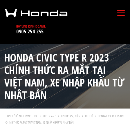
HOTLINE KINH DOANH:
0905 254 255
HONDA CIVIC TYPE R 2023
CHÍNH THỨC RA MẮT TẠI
VIỆT NAM, XE NHẬP KHẨU TỪ
NHẬT BẢN
HONDA Ô TÔ NHA TRANG - HOTLINE 0905 254 255
>
TIN TỨC & SỰ KIỆN
>
LÁI THỬ
>
HONDA CIVIC TYPE R 2023
CHÍNH THỨC RA MẮT TẠI VIỆT NAM, XE NHẬP KHẨU TỪ NHẬT BẢN