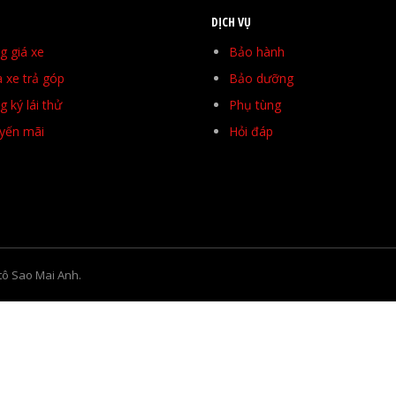
DỊCH VỤ
g giá xe
Bảo hành
 xe trả góp
Bảo dưỡng
 ký lái thử
Phụ tùng
yến mãi
Hỏi đáp
tô Sao Mai Anh.