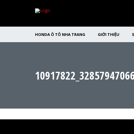
HONDA Ô TÔ NHA TRANG
GIỚI THIỆU
10917822_3285794706