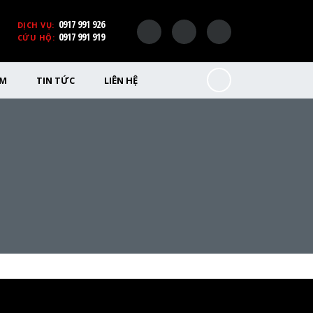
0917 991 926
DỊCH VỤ:
0917 991 919
CỨU HỘ:
ỂM
TIN TỨC
LIÊN HỆ