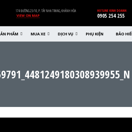
174 ĐƯỜNG 23/10, P. TÂY NHA TRANG, KHÁNH HÒA
HOTLINE KINH DOANH:
0905 254 255
VIEW ON MAP
SẢN PHẨM
MUA XE
DỊCH VỤ
PHỤ KIỆN
BẢO HI
69791_4481249180308939955_N