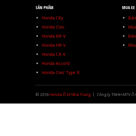
SẢN PHẨM
MUA XE
Honda City
Bản
Honda Civic
Mua
Honda BR-V
Đăng
Honda HR-V
Khu
Honda CR-V
Honda Accord
Honda Civic Type R
© 2016
Honda Ô tô Nha Trang
Công ty TNHH MTV Ô 