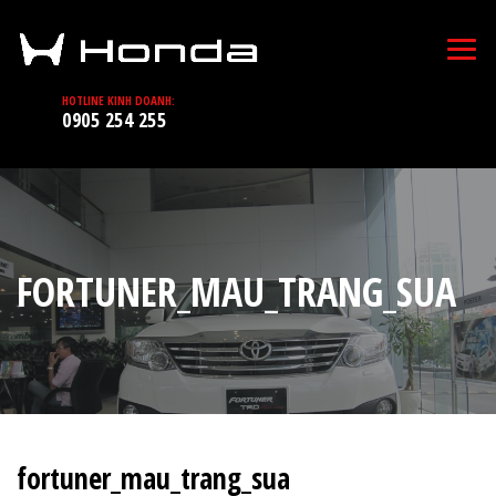
HOTLINE KINH DOANH:
0905 254 255
FORTUNER_MAU_TRANG_SUA
fortuner_mau_trang_sua