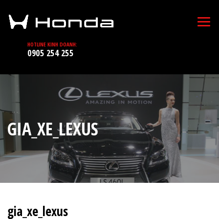
HOTLINE KINH DOANH:
0905 254 255
GIA_XE_LEXUS
gia_xe_lexus