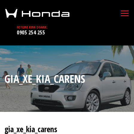
HOTLINE KINH DOANH:
0905 254 255
GIA_XE_KIA_CARENS
gia_xe_kia_carens