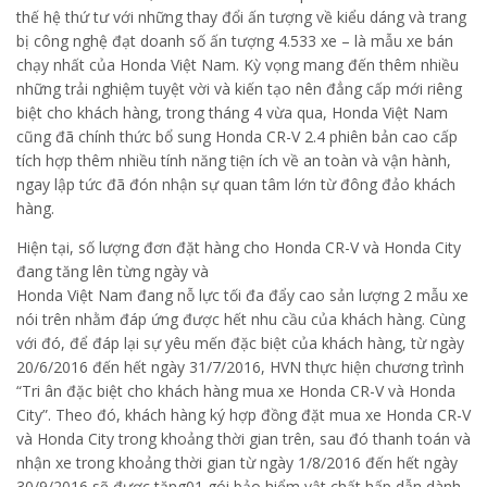
thế hệ thứ tư với những thay đổi ấn tượng về kiểu dáng và trang
bị công nghệ đạt doanh số ấn tượng 4.533 xe – là mẫu xe bán
chạy nhất của Honda Việt Nam. Kỳ vọng mang đến thêm nhiều
những trải nghiệm tuyệt vời và kiến tạo nên đẳng cấp mới riêng
biệt cho khách hàng, trong tháng 4 vừa qua, Honda Việt Nam
cũng đã chính thức bổ sung Honda CR-V 2.4 phiên bản cao cấp
tích hợp thêm nhiều tính năng tiện ích về an toàn và vận hành,
ngay lập tức đã đón nhận sự quan tâm lớn từ đông đảo khách
hàng.
Hiện tại, số lượng đơn đặt hàng cho Honda CR-V và Honda City
đang tăng lên từng ngày và
Honda Việt Nam đang nỗ lực tối đa đẩy cao sản lượng 2 mẫu xe
nói trên nhằm đáp ứng được hết nhu cầu của khách hàng. Cùng
với đó, để đáp lại sự yêu mến đặc biệt của khách hàng, từ ngày
20/6/2016 đến hết ngày 31/7/2016, HVN thực hiện chương trình
“Tri ân đặc biệt cho khách hàng mua xe Honda CR-V và Honda
City”. Theo đó, khách hàng ký hợp đồng đặt mua xe Honda CR-V
và Honda City trong khoảng thời gian trên, sau đó thanh toán và
nhận xe trong khoảng thời gian từ ngày 1/8/2016 đến hết ngày
30/9/2016 sẽ được tặng01 gói bảo hiểm vật chất hấp dẫn dành