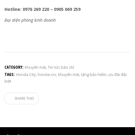
Hotline: 0976 269 220 – 0905 069 259
Đại diện phòng kinh doanh
CATEGORY:
Khuyến mãi
,
Tin tức báo chí
TAGS:
Honda City
,
honda-crv
,
khuyến mãi
,
tặng bảo hiểm
,
ưu đãi đặc
biệt
SHARE THIS