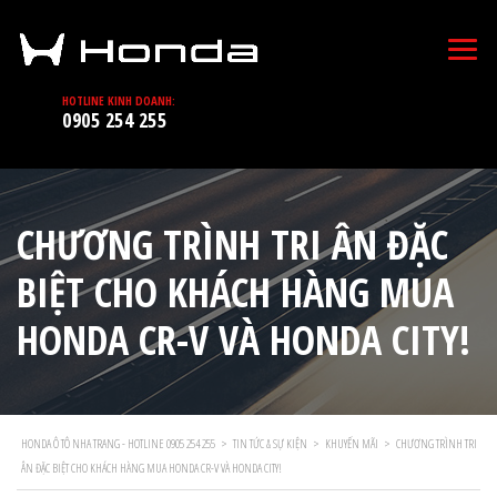
HOTLINE KINH DOANH:
0905 254 255
CHƯƠNG TRÌNH TRI ÂN ĐẶC
BIỆT CHO KHÁCH HÀNG MUA
HONDA CR-V VÀ HONDA CITY!
HONDA Ô TÔ NHA TRANG - HOTLINE 0905 254 255
>
TIN TỨC & SỰ KIỆN
>
KHUYẾN MÃI
>
CHƯƠNG TRÌNH TRI
ÂN ĐẶC BIỆT CHO KHÁCH HÀNG MUA HONDA CR-V VÀ HONDA CITY!