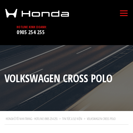
HOTLINE KINH DOANH:
0905 254 255
VOLKSWAGEN CROSS POLO
HONDA Ô TÔ NHA TRANG - HOTLINE 0905 254 255
>
TIN TỨC & SỰ KIỆN
>
VOLKSWAGEN CROSS POLO