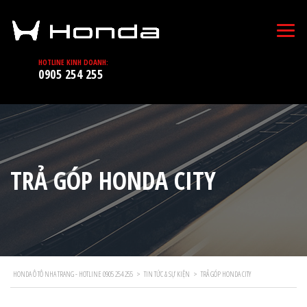
HOTLINE KINH DOANH:
0905 254 255
TRẢ GÓP HONDA CITY
HONDA Ô TÔ NHA TRANG - HOTLINE 0905 254 255
>
TIN TỨC & SỰ KIỆN
>
TRẢ GÓP HONDA CITY