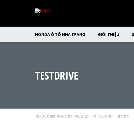
HONDA Ô TÔ NHA TRANG
GIỚI THIỆU
TESTDRIVE
HONDA Ô TÔ NHA TRANG - HOTLINE 0905 254 255
>
TIN TỨC & SỰ KIỆN
>
TESTDRIVE