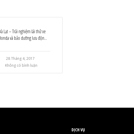
Đà Lạt – Trải nghiệm lái thử xe
Honda và bảo dưỡng lưu độn...
28 Tháng 4, 2017
Không có bình luận
DỊCH VỤ