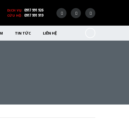
0917 991 926
DỊCH VỤ:
0917 991 919
CỨU HỘ:
ỂM
TIN TỨC
LIÊN HỆ