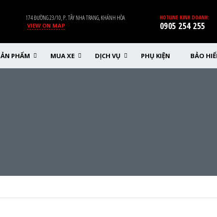
174 ĐƯỜNG 23/10, P. TÂY NHA TRANG, KHÁNH HÒA
HOTLINE KINH DOANH:
0905 254 255
VIEW ON MAP
SẢN PHẨM
MUA XE
DỊCH VỤ
PHỤ KIỆN
BẢO HI