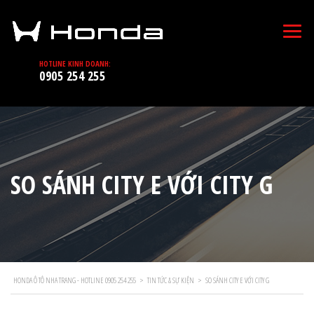
HOTLINE KINH DOANH:
0905 254 255
SO SÁNH CITY E VỚI CITY G
HONDA Ô TÔ NHA TRANG - HOTLINE 0905 254 255
>
TIN TỨC & SỰ KIỆN
>
SO SÁNH CITY E VỚI CITY G