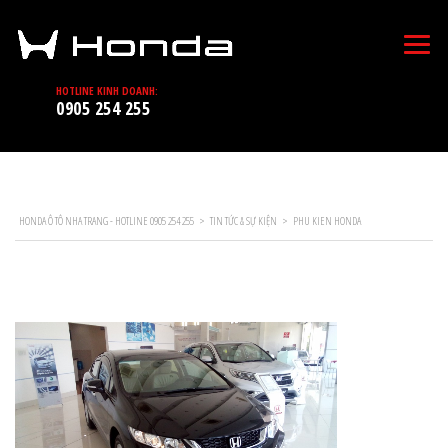
HOTLINE KINH DOANH:
0905 254 255
HONDA Ô TÔ NHA TRANG - HOTLINE 0905 254 255
>
TIN TỨC & SỰ KIỆN
>
PHU KIEN HONDA