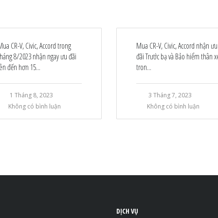
Mua CR-V, Civic, Accord trong
Mua CR-V, Civic, Accord nhận ưu
tháng 8/2023 nhận ngay ưu đãi
đãi Trước bạ và Bảo hiểm thân x
lên đến hơn 15...
tron...
1 Tháng 8, 2023
3 Tháng 7, 2023
Không có bình luận
Không có bình luận
DỊCH VỤ