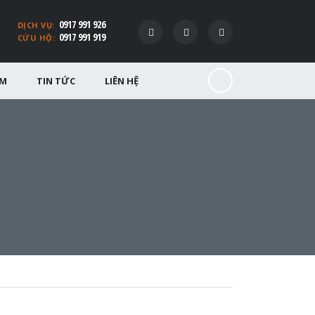
0917 991 926
DỊCH VỤ:
0917 991 919
CỨU HỘ:
ỂM
TIN TỨC
LIÊN HỆ