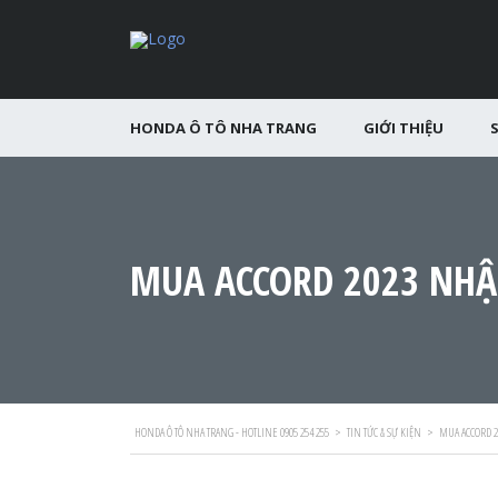
HONDA Ô TÔ NHA TRANG
GIỚI THIỆU
MUA ACCORD 2023 NHẬ
HONDA Ô TÔ NHA TRANG - HOTLINE 0905 254 255
>
TIN TỨC & SỰ KIỆN
>
MUA ACCORD 