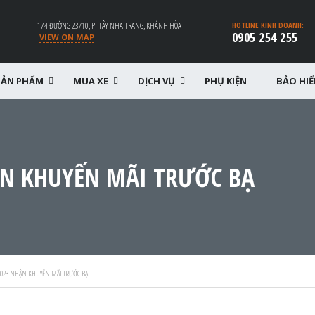
174 ĐƯỜNG 23/10, P. TÂY NHA TRANG, KHÁNH HÒA
HOTLINE KINH DOANH:
0905 254 255
VIEW ON MAP
SẢN PHẨM
MUA XE
DỊCH VỤ
PHỤ KIỆN
BẢO HI
N KHUYẾN MÃI TRƯỚC BẠ
2023 NHẬN KHUYẾN MÃI TRƯỚC BẠ