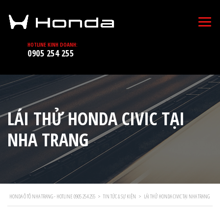
HOTLINE KINH DOANH:
0905 254 255
LÁI THỬ HONDA CIVIC TẠI
NHA TRANG
HONDA Ô TÔ NHA TRANG - HOTLINE 0905 254 255
>
TIN TỨC & SỰ KIỆN
>
LÁI THỬ HONDA CIVIC TẠI NHA TRANG