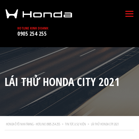
HOTLINE KINH DOANH:
0905 254 255
LÁI THỬ HONDA CITY 2021
HONDA Ô TÔ NHA TRANG - HOTLINE 0905 254 255
>
TIN TỨC & SỰ KIỆN
>
LÁI THỬ HONDA CITY 2021