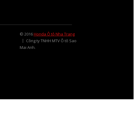
© 2016
Honda Ô tô Nha Trang
Công ty TNHH MTV Ô tô Sao
Mai Anh.