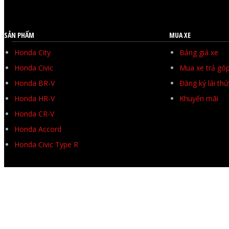
SẢN PHẨM
MUA XE
Honda City
Bảng giá xe
Honda Civic
Mua xe trả gó
Honda BR-V
Đăng ký lái thử
Honda HR-V
Khuyến mãi
Honda CR-V
Honda Accord
Honda Civic Type R