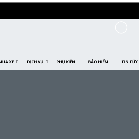
MUA XE
DỊCH VỤ
PHỤ KIỆN
BẢO HIỂM
TIN TỨC