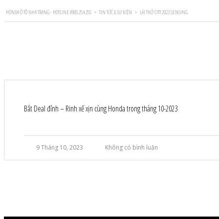
HONDA Ô TÔ NHA TRANG - HOTLINE 0905 254 255
>
TIN TỨC & SỰ KIỆN
>
LÁI THỬ CITY 2023 SENSING
Bắt Deal đỉnh – Rinh xế xịn cùng Honda trong tháng 10-2023
9 Tháng 10, 2023
Không có bình luận