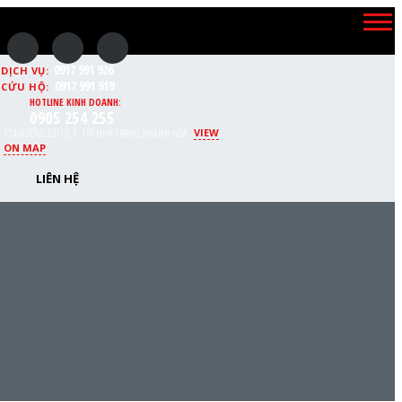
0917 991 926
DỊCH VỤ:
0917 991 919
CỨU HỘ:
HOTLINE KINH DOANH:
0905 254 255
174 ĐƯỜNG 23/10, P. TÂY NHA TRANG, KHÁNH HÒA
VIEW
ON MAP
LIÊN HỆ