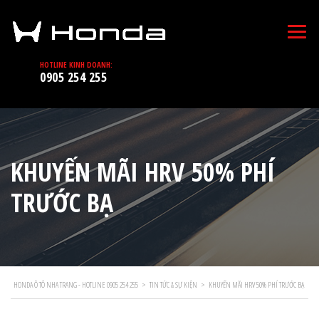
HOTLINE KINH DOANH:
0905 254 255
KHUYẾN MÃI HRV 50% PHÍ
TRƯỚC BẠ
HONDA Ô TÔ NHA TRANG - HOTLINE 0905 254 255
>
TIN TỨC & SỰ KIỆN
>
KHUYẾN MÃI HRV 50% PHÍ TRƯỚC BẠ