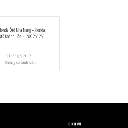
Honda Ôtô Nha Trang – Honda
Ôtô Khánh Hòa – 0905 254 255
3 Tháng 6, 2017
Không có bình luận
DỊCH VỤ