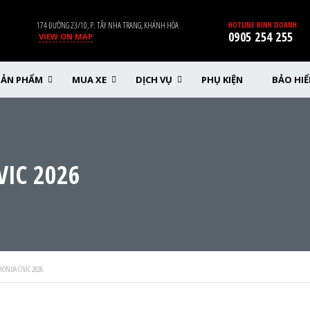
174 ĐƯỜNG 23/10, P. TÂY NHA TRANG, KHÁNH HÒA
HOTLINE KINH DOANH:
0905 254 255
VIEW ON MAP
SẢN PHẨM
MUA XE
DỊCH VỤ
PHỤ KIỆN
BẢO HI
VIC 2026
ONDA CIVIC 2026