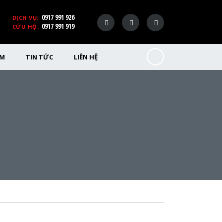
0917 991 926
DỊCH VỤ:
0917 991 919
CỨU HỘ:
ỂM
TIN TỨC
LIÊN HỆ