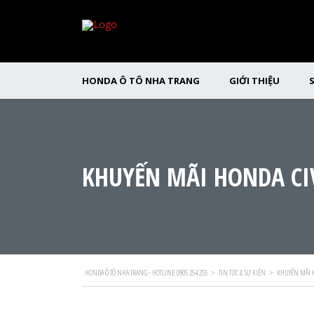
HONDA Ô TÔ NHA TRANG
GIỚI THIỆU
KHUYẾN MÃI HONDA CI
HONDA Ô TÔ NHA TRANG - HOTLINE 0905 254 255
>
TIN TỨC & SỰ KIỆN
>
KHUYẾN MÃI H