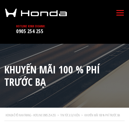
HOTLINE KINH DOANH:
0905 254 255
KHUYẾN MÃI 100 % PHÍ
TRƯỚC BẠ
HONDA Ô TÔ NHA TRANG - HOTLINE 0905 254 255
>
TIN TỨC & SỰ KIỆN
>
KHUYẾN MÃI 100 % PHÍ TRƯỚC BẠ