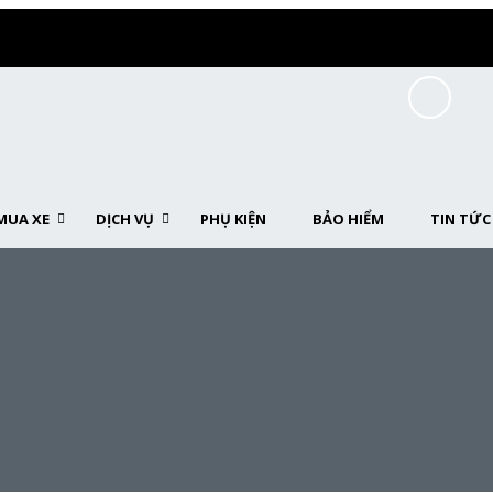
MUA XE
DỊCH VỤ
PHỤ KIỆN
BẢO HIỂM
TIN TỨC