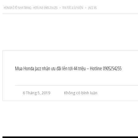
HONDA Ô TÔ NHA TRANG - HOTLINE 0905 254 255
>
TIN TỨC & SỰ KIỆN
>
JAZZ RS
Mua Honda Jazz nhận ưu đãi lên tới 44 triệu – Hotline 0905254255
6 Tháng 5, 2019
Không có bình luận