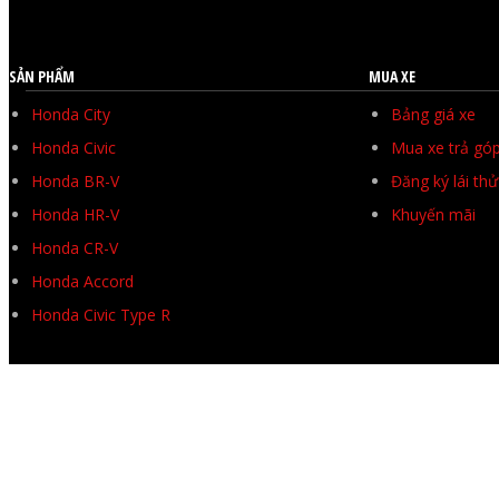
SẢN PHẨM
MUA XE
Honda City
Bảng giá xe
Honda Civic
Mua xe trả gó
Honda BR-V
Đăng ký lái thử
Honda HR-V
Khuyến mãi
Honda CR-V
Honda Accord
Honda Civic Type R