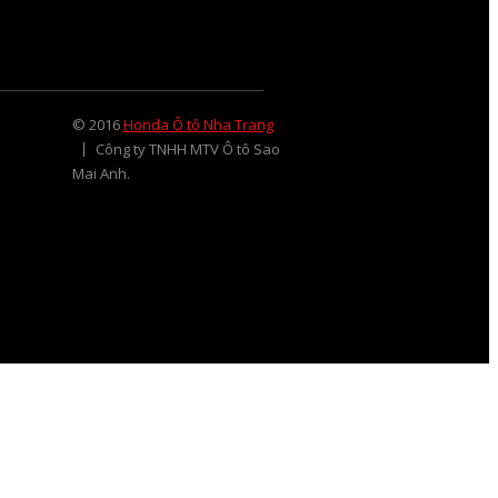
© 2016
Honda Ô tô Nha Trang
Công ty TNHH MTV Ô tô Sao
Mai Anh.