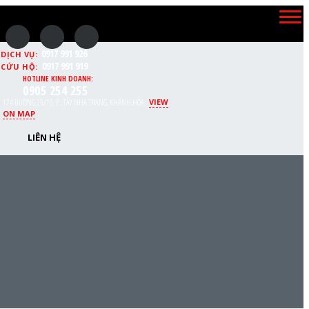
0917 991 926
DỊCH VỤ:
0917 991 919
CỨU HỘ:
HOTLINE KINH DOANH:
0905 254 255
174 ĐƯỜNG 23/10, P. TÂY NHA TRANG, KHÁNH HÒA
VIEW
ON MAP
LIÊN HỆ