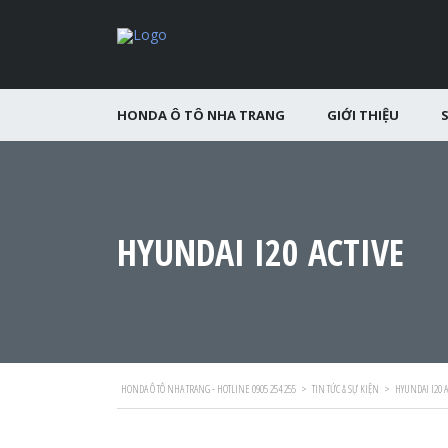
HONDA Ô TÔ NHA TRANG
GIỚI THIỆU
HYUNDAI I20 ACTIVE
HONDA Ô TÔ NHA TRANG - HOTLINE 0905 254 255
>
TIN TỨC & SỰ KIỆN
>
HYUNDAI I20 A