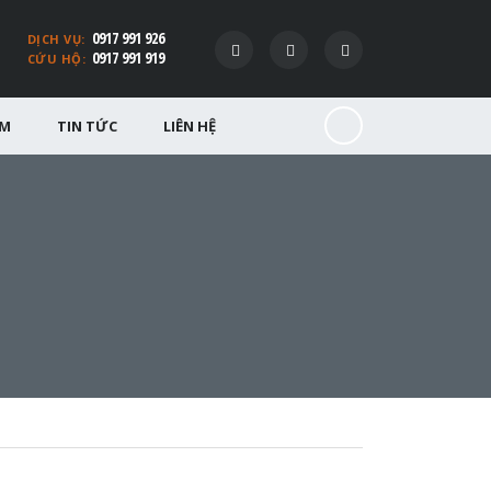
0917 991 926
DỊCH VỤ:
0917 991 919
CỨU HỘ:
ỂM
TIN TỨC
LIÊN HỆ