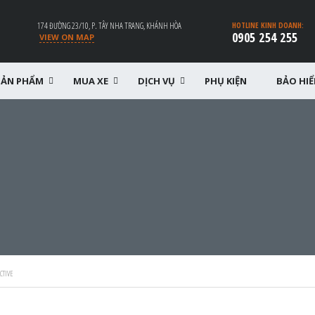
174 ĐƯỜNG 23/10, P. TÂY NHA TRANG, KHÁNH HÒA
HOTLINE KINH DOANH:
0905 254 255
VIEW ON MAP
SẢN PHẨM
MUA XE
DỊCH VỤ
PHỤ KIỆN
BẢO HI
CTIVE