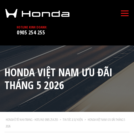
HOTLINE KINH DOANH:
0905 254 255
HONDA VIỆT NAM ƯU ĐÃI
THÁNG 5 2026
HONDA Ô TÔ NHA TRANG - HOTLINE 0905 254 255
>
TIN TỨC & SỰ KIỆN
>
HONDA VIỆT NAM ƯU ĐÃI THÁNG 5
2026