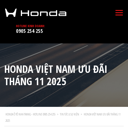
HOTLINE KINH DOANH:
0905 254 255
HONDA VIỆT NAM ƯU ĐÃI
THÁNG 11 2025
HONDA Ô TÔ NHA TRANG - HOTLINE 0905 254 255
>
TIN TỨC & SỰ KIỆN
>
HONDA VIỆT NAM ƯU ĐÃI THÁNG 11
2025