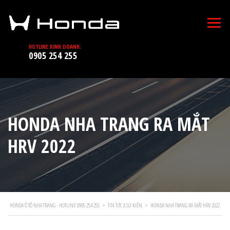
HOTLINE KINH DOANH:
0905 254 255
HONDA NHA TRANG RA MẮT
HRV 2022
HONDA Ô TÔ NHA TRANG - HOTLINE 0905 254 255
>
TIN TỨC & SỰ KIỆN
>
HONDA NHA TRANG RA MẮT HRV 2022