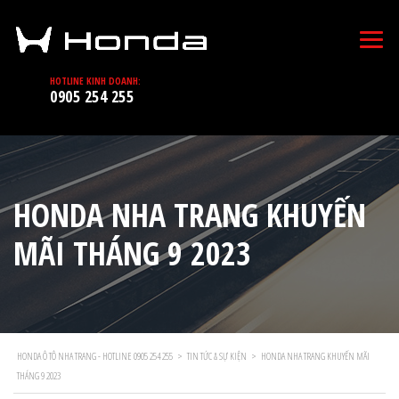
HOTLINE KINH DOANH:
0905 254 255
HONDA NHA TRANG KHUYẾN
MÃI THÁNG 9 2023
HONDA Ô TÔ NHA TRANG - HOTLINE 0905 254 255
>
TIN TỨC & SỰ KIỆN
>
HONDA NHA TRANG KHUYẾN MÃI
THÁNG 9 2023