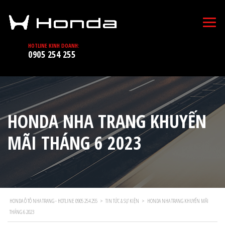
HOTLINE KINH DOANH:
0905 254 255
HONDA NHA TRANG KHUYẾN
MÃI THÁNG 6 2023
HONDA Ô TÔ NHA TRANG - HOTLINE 0905 254 255
>
TIN TỨC & SỰ KIỆN
>
HONDA NHA TRANG KHUYẾN MÃI
THÁNG 6 2023