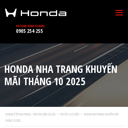
HOTLINE KINH DOANH:
0905 254 255
HONDA NHA TRANG KHUYẾN
MÃI THÁNG 10 2025
HONDA Ô TÔ NHA TRANG - HOTLINE 0905 254 255
>
TIN TỨC & SỰ KIỆN
>
HONDA NHA TRANG KHUYẾN MÃI
THÁNG 10 2025