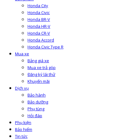
Honda City
Honda Civic
Honda BR-V
Honda HR-V
Honda CR-V
Honda Accord
Honda Civic Type R
Mua xe
Bảng giá xe
Mua xe trả góp
Đăng ký lái thử
Khuyến mãi
Dịch vụ
Bảo hành
Bảo dưỡng
Phụ tùng
Hỏi đáp
Phụ kiện
Bảo hiểm
Tin tức