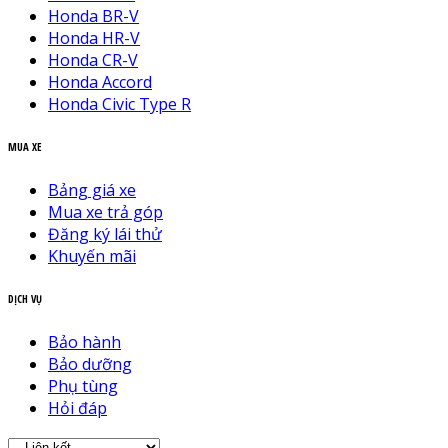
Honda BR-V
Honda HR-V
Honda CR-V
Honda Accord
Honda Civic Type R
MUA XE
Bảng giá xe
Mua xe trả góp
Đăng ký lái thử
Khuyến mãi
DỊCH VỤ
Bảo hành
Bảo dưỡng
Phụ tùng
Hỏi đáp