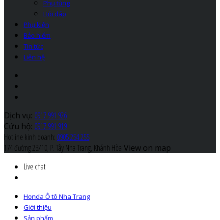
Phụ tùng
Hỏi đáp
Phụ kiện
Bảo hiểm
Tin tức
Liên hệ
Dịch vụ:
0917 991 926
Cứu hộ:
0917 991 919
Hotline kinh doanh:
0905 254 255
174 đường 23/10, P. Tây Nha Trang, Khánh Hòa
View on map
Live chat
Honda Ô tô Nha Trang
Giới thiệu
Sản phẩm