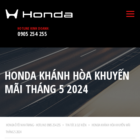
HOTLINE KINH DOANH:
0905 254 255
HONDA KHÁNH HÒA KHUYẾN
MÃI THÁNG 5 2024
HONDA Ô TÔ NHA TRANG - HOTLINE 0905 254 255
>
TIN TỨC & SỰ KIỆN
>
HONDA KHÁNH HÒA KHUYẾN MÃI
THÁNG 5 2024