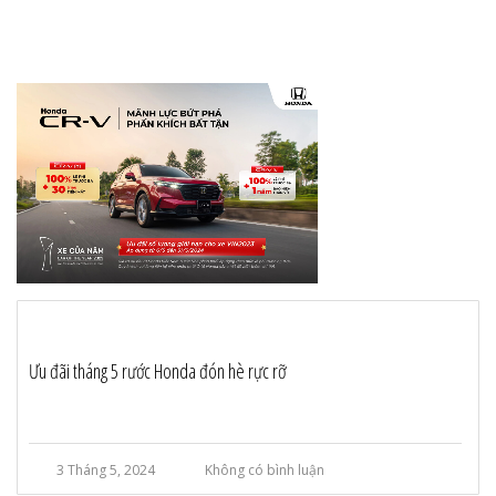
Ưu đãi tháng 5 rước Honda đón hè rực rỡ
3 Tháng 5, 2024
Không có bình luận