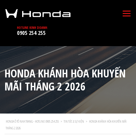
HOTLINE KINH DOANH:
0905 254 255
HONDA KHÁNH HÒA KHUYẾN
MÃI THÁNG 2 2026
HONDA Ô TÔ NHA TRANG - HOTLINE 0905 254 255
>
TIN TỨC & SỰ KIỆN
>
HONDA KHÁNH HÒA KHUYẾN MÃI
THÁNG 2 2026