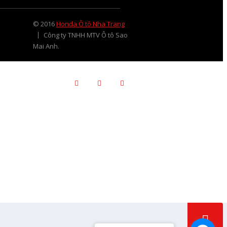
© 2016
Honda Ô tô Nha Trang
Công ty TNHH MTV Ô tô Sao
Mai Anh.