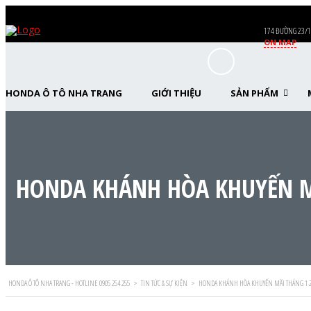
174 ĐƯỜNG 23/1
ON MAP
HONDA Ô TÔ NHA TRANG
GIỚI THIỆU
SẢN PHẨM
HONDA KHÁNH HÒA KHUYẾN M
HONDA Ô TÔ NHA TRANG - HOTLINE 0905 254 255
>
TIN TỨC & SỰ KIỆN
>
HONDA KHÁNH HÒA KHUYẾN MÃI THÁNG 1 2