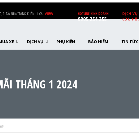
0, P. TÂY NHA TRANG, KHÁNH HÒA
VIEW
HOTLINE KINH DOANH:
DỊCH VỤ:
0905 254 255
CỨU HỘ:
MUA XE
DỊCH VỤ
PHỤ KIỆN
BẢO HIỂM
TIN TỨC
ÃI THÁNG 1 2024
024