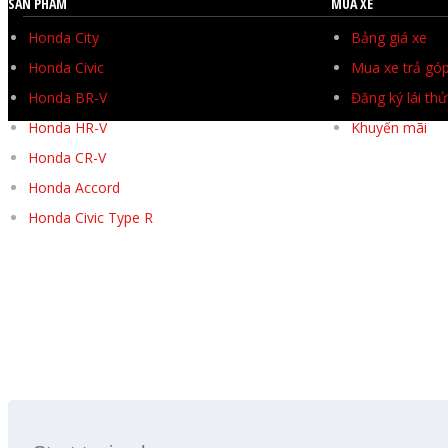
SẢN PHẨM
MUA XE
Honda City
Bảng giá xe
Honda Civic
Mua xe trả gó
Honda BR-V
Đăng ký lái thử
Honda HR-V
Khuyến mãi
Honda CR-V
Honda Accord
Honda Civic Type R
SEARCH