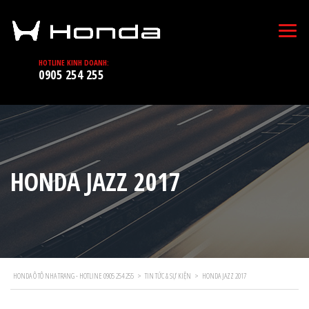
HOTLINE KINH DOANH:
0905 254 255
HONDA JAZZ 2017
HONDA Ô TÔ NHA TRANG - HOTLINE 0905 254 255
>
TIN TỨC & SỰ KIỆN
>
HONDA JAZZ 2017