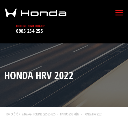
HOTLINE KINH DOANH:
0905 254 255
HONDA HRV 2022
HONDA Ô TÔ NHA TRANG - HOTLINE 0905 254 255
>
TIN TỨC & SỰ KIỆN
>
HONDA HRV 2022