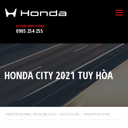
HOTLINE KINH DOANH:
0905 254 255
HONDA CITY 2021 TUY HÒA
HONDA Ô TÔ NHA TRANG - HOTLINE 0905 254 255
>
TIN TỨC & SỰ KIỆN
>
HONDA CITY 2021 TUY HÒA